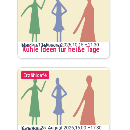
Montag 10. August 2026,
10:15 –
11:30
NBZ 15 - Hilfswerk
Kühle Ideen für heiße Tage
Erzählcafé
Dienstag 25. August 2026,
16:00 –
17:30
loginBase