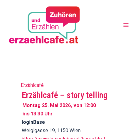
Zum
Mai
Inhalt
Men
springen
Erzählcafé
Erzählcafé – story telling
Montag 25. Mai 2026,
von 12:00
bis 13:30 Uhr
loginBase
Weiglgasse 19, 1150 Wien
https://www.loginsleben.at/home.html