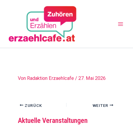
Zum
Mai
Inhalt
Men
springen
Beitragsnavigation
Von
Radaktion Erzaehlcafe
/
27. Mai 2026
ZURÜCK
WEITER
Aktuelle Veranstaltungen